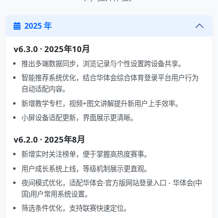
2025 年
v6.3.0 · 2025年10月
推出多端数据同步，浏览记录与个性设置跨设备共享。
智能推荐系统优化，结合华体会综合体育登录平台用户行为
自动适配内容。
新增教学专栏，视频+图文讲解提升新用户上手效率。
小屏设备适配更新，界面展示更清晰。
v6.2.0 · 2025年8月
新增实时关注榜单，便于掌握高热度赛事。
用户成长系统上线，等级机制展示更直观。
夜间模式优化，适配华体会·官方版网站登录入口 - 华体会(中
国)用户常用系统设置。
筛选条件优化，支持联赛快速定位。