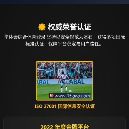
权威荣誉认证
华体会综合体育登录 坚持以安全规范为基石，获得多项国际
标准认证，保障平台稳定与用户信任。
ISO 27001 国际信息安全认证
2022 年度金牌平台