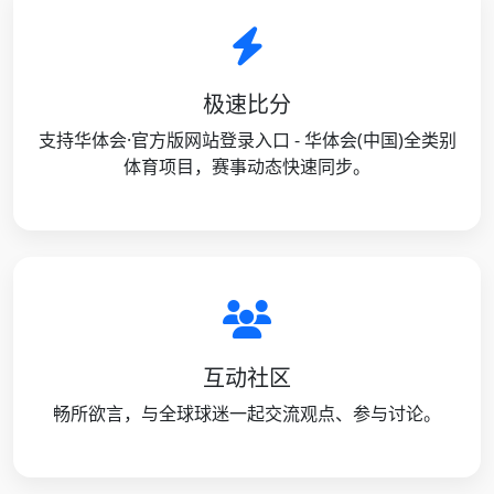
极速比分
支持华体会·官方版网站登录入口 - 华体会(中国)全类别
体育项目，赛事动态快速同步。
互动社区
畅所欲言，与全球球迷一起交流观点、参与讨论。