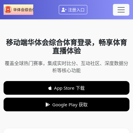
注册入口
移动端华体会综合体育登录，畅享体育
直播体验
覆盖全球热门赛事，集成实时比分、互动社区、深度数据分
析等核心功能
App Store 下载
Google Play 获取